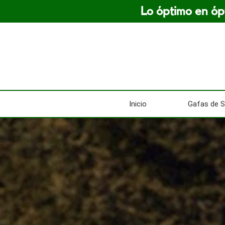
Lo óptimo en óp
Saltar
al
contenido
Inicio
Gafas de S