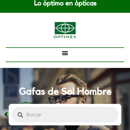
Lo óptimo en ópticas
Saltar
al
contenido
Gafas de Sol Hombre